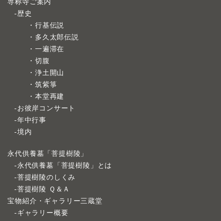
専称寺ご案内
-歴史
・行基伝説
・多久太郎伝説
・一遍滞在
・切腹
・浄土開山
・筑紫箏
・本堂再建
-お彼岸コンサート
-年中行事
-境内
永代供養墓「菩提樹陵」
-永代供養墓「菩提樹陵」とは
-菩提樹陵のしくみ
-菩提樹陵 Ｑ＆Ａ
宝物紹介・ギャラリー三蔵堂
-ギャラリー概要