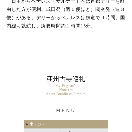
日本からベナレス・サルナートへは首都デリーを経
由した方が便利。成田発（週５便ほど）関空発（週３
便）がある。デリーからベナレスは鉄道で９時間。国
内線も就航し、所要時間約１時間15分。
亜州古寺巡礼
My Pilgrim’s
Note for
Asian BuddhismTemples
MENU
南アジア