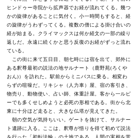
ヒンドゥー寺院から拡声器でお経が流れてくる。幾つ
ホーム
かの旋律があることに気付く。小一時間もすると、経
の旋律がうわずってくる。複数の僧による掛け合いの
経が始まる。クライマックスは何か経文の一部の繰り
返しだ。永遠に続くかと思う反復のお経がずっと流れ
ている。
専称寺ご案内
この街に来て五日目、朝七時には宿を出て、郊外に
ある釈尊最初の説法の地サルナート（鹿野苑(ろくや
おん)）を訪れた。駅前からミニバスに乗る。相変わ
らずの喧噪だ。リキシャ（人力車）屋、宿の客引き、
物売り、動物使い、占い師、体重計屋。客から一ルピ
宝物紹介・
ギャラリー三蔵堂
ーでも多くせしめようと必死の形相である。街から北
東に十分ほど走ると、大きな仏塔が見えてきた。
朝の空気が気持ちいい。ゲートを抜けて、サルナー
ト遺跡に入る。ここは、釈尊が悟りを得て初めて説法
を行った「初転法輪」の土地である。人間の実相を苦