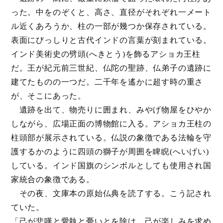
った。中をのぞくと、高さ、直径がそれぞれ一メート
ル近くあろうか、柱の一部が幾つか保存されている。
表面にびっしりと古代インドの言葉が刻まれている。
アクセス
インド美術史の劈頭(へきとう)を飾るアショカ王柱
だ。王が紀元前三世紀、仏陀の聖跡、仏弟子の遺跡に
建てたものの一つだ。二千年を遙かに超す時の重さ
が、そこにあった。
遺跡を出て、物売りに囲まれ、みやげ物屋をひやか
布施・会費・寺Shop
しながら、広場正面の博物館に入る。アショカ王柱の
柱頭部が展示されている。仏説の象徴である法輪を守
護するかのように四頭の獅子が周囲を睥睨(へいげい)
している。インド国旗のシンボルとしても使用され国
家統合の象徴である。
お問い合わせ
その夜、文庫本の原始仏典を読了する。こう記され
ていた。
「己が悲嘆と愛執と憂いとを除け。己が楽しみを求め