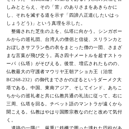
専称寺墓地・
納骨堂「光明殿」
しみととらえ、その「苦」のありさまをあきらかに
し、それを滅する道を示す「四諦八正道(したいはっ
しょうどう)」という真理を示した。
整備された芝生の上を、仏塔に向かう。シンガポー
ルからの巡礼団、台湾人の僧侶と信徒、スリランカと
永代供養墓
「菩提樹陵」
おぼしきサフラン色の衣をまとった僧の一団、さまざ
まな言葉が飛び交う。高さ四十メートルを超すストゥ
ーパ（仏塔）がそびえる。後世、増広されたものの、
仏教最大の守護者マウリヤ王朝アショカ王（治世
BC268-232）の御代までさかのぼるというダーメク大
住職・
スタッフ紹介
塔である。中国、東南アジア、そしてインド、あちこ
ちからの巡礼者と共に仏教共通の礼法に従って、右に
三周、仏塔を回る。チベット語のマントラが遠くから
聞こえる。仏教はやはり国際宗教なのだと改めて気付
浄土宗の教え
く。
遺跡の一隅に、厳重に鉄柵で囲った壊れた円柱があ